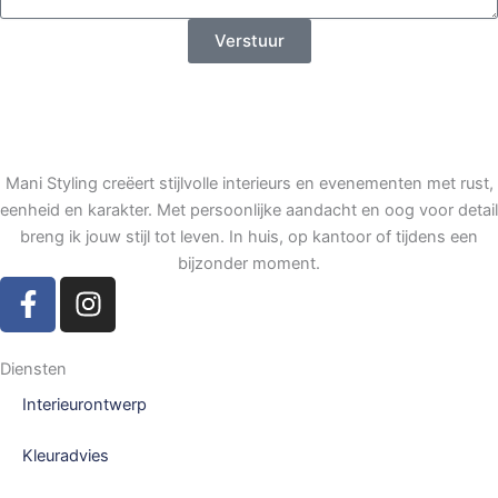
Verstuur
Mani Styling creëert stijlvolle interieurs en evenementen met rust,
eenheid en karakter. Met persoonlijke aandacht en oog voor detail
breng ik jouw stijl tot leven. In huis, op kantoor of tijdens een
bijzonder moment.
F
I
a
n
c
s
e
t
Diensten
b
a
Interieurontwerp
o
g
o
r
Kleuradvies
k
a